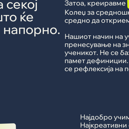
 секој
Затоа, креиравме
Колеџ за средношк
што ќе
средно да открием
и напорно.
Нашиот начин на у
пренесување на з
ученикот. Не се ба
памет дефиниции. 
се рефлексија на 
Најдобро учи
Најкреативни 