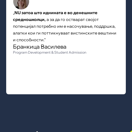
„
NU затоа што иднината е во денешните
средношколци,
a за да го остварат својот
потенцијал потребно им е насочување, поддршка,
алатки кои ги поттикнуваат вистинските вештини
и способности.“
Бранкица Василева
Program Development & Student Admission