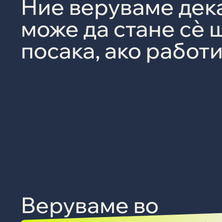
Ние веруваме дека
може да стане сè 
посака, ако работ
Веруваме во