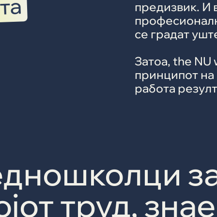
та
предизвик. И 
професионалн
се градат ушт
Затоа, the NU
принципот на 
работа резулт
дношколци з
јот труд, зна