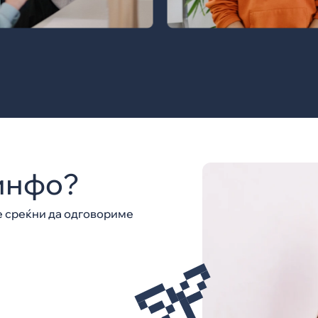
 инфо?
е среќни да одговориме