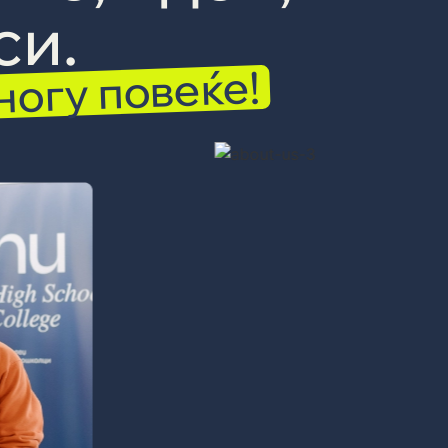
си.
огу повеќе!