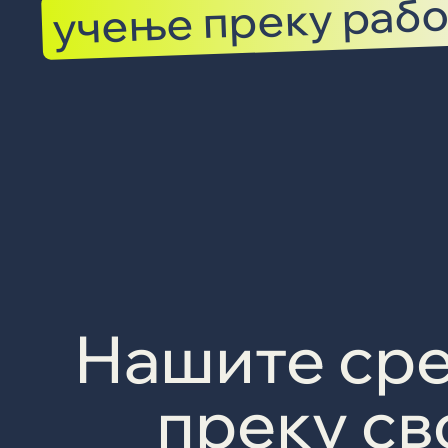
учење преку рабо
Нашите сре
преку сво