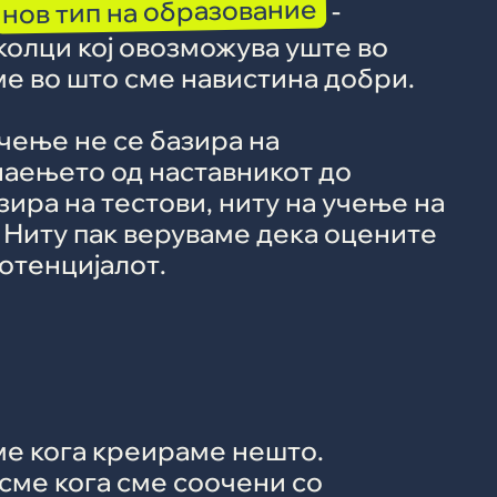
нов тип на образование
-
олци кој овозможува уште во
е во што сме навистина добри.
чење не се базира на
наењето од наставникот до
зира на тестови, ниту на учење на
Ниту пак веруваме дека оцените
потенцијалот.
ме кога креираме нешто.
сме кога сме соочени со