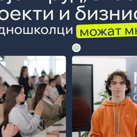
оекти и бизни
можат мн
едношколци