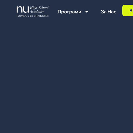
В
Програми
За Нас