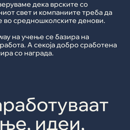
веруваме дека врските со
иот свет и компаниите треба да
е во средношколските денови.
 way на учење се базира на
работа. А секоја добро сработена
ира со награда.
аработуваат
ење, идеи,