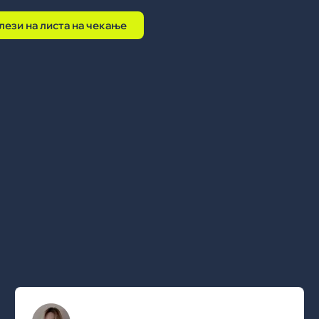
лези на листа на чекање